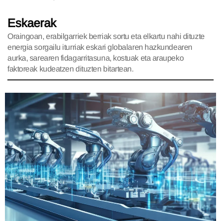
Eskaerak
Oraingoan, erabilgarriek berriak sortu eta elkartu nahi dituzte
energia sorgailu iturriak eskari globalaren hazkundearen
aurka, sarearen fidagarritasuna, kostuak eta araupeko
faktoreak kudeatzen dituzten bitartean.