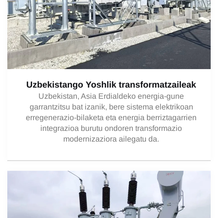
Uzbekistango Yoshlik transformatzaileak
Uzbekistan, Asia Erdialdeko energia-gune
garrantzitsu bat izanik, bere sistema elektrikoan
erregenerazio-bilaketa eta energia berriztagarrien
integrazioa burutu ondoren transformazio
modernizaziora ailegatu da.