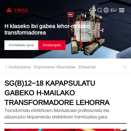
EU
H klaseko itxi gabea lehor-motako
transformadorea
Kontaktatu gara
Deskargatu
Aurkezpena
Enpresaren Abantailak
Eskaerak
SG(B)12~18 KAPAPSULATU
GABEKO H-MAILAKO
TRANSFORMADORE LEHORRA
Transformatu elektrikoen fabrikatzaile profesionala eta
altzairuzko ekipamendu elektrikoen hornitzailea gara.