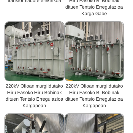
transformadore elektrikoa
Hiru Fasoko Bi Bobinak
dituen Tentsio Erregulazioa
Karga Gabe
220kV Olioan murgildutako
220kV Olioan murgildutako
Hiru Fasoko Hiru Bobinak
Hiru Fasoko Bi Bobinak
dituen Tentsio Erregulazioa
dituen Tentsio Erregulazioa
Kargapean
Kargapean