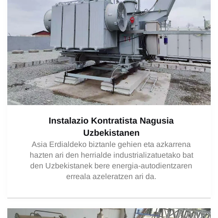
Instalazio Kontratista Nagusia
Uzbekistanen
Asia Erdialdeko biztanle gehien eta azkarrena
hazten ari den herrialde industrializatuetako bat
den Uzbekistanek bere energia-autodientzaren
erreala azeleratzen ari da.