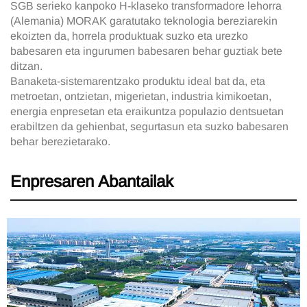
SGB serieko kanpoko H-klaseko transformadore lehorra
(Alemania) MORAK garatutako teknologia bereziarekin
ekoizten da, horrela produktuak suzko eta urezko
babesaren eta ingurumen babesaren behar guztiak bete
ditzan.
Banaketa-sistemarentzako produktu ideal bat da, eta
metroetan, ontzietan, migerietan, industria kimikoetan,
energia enpresetan eta eraikuntza populazio dentsuetan
erabiltzen da gehienbat, segurtasun eta suzko babesaren
behar berezietarako.
Enpresaren Abantailak