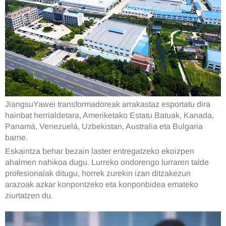
JiangsuYawei transformadoreak arrakastaz esportatu dira
hainbat herrialdetara, Ameriketako Estatu Batuak, Kanada,
Panamá, Venezuelá, Uzbekistan, Australia eta Bulgaria
barne.
Eskaintza behar bezain laster entregatzeko ekoizpen
ahalmen nahikoa dugu. Lurreko ondorengo lurraren talde
profesionalak ditugu, horrek zurekin izan ditzakezun
arazoak azkar konpontzeko eta konponbidea emateko
ziurtatzen du.