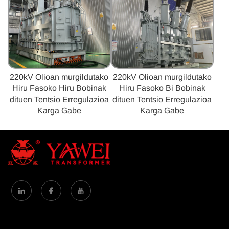
220kV Olioan murgildutako
220kV Olioan murgildutako
Hiru Fasoko Hiru Bobinak
Hiru Fasoko Bi Bobinak
dituen Tentsio Erregulazioa
dituen Tentsio Erregulazioa
Karga Gabe
Karga Gabe