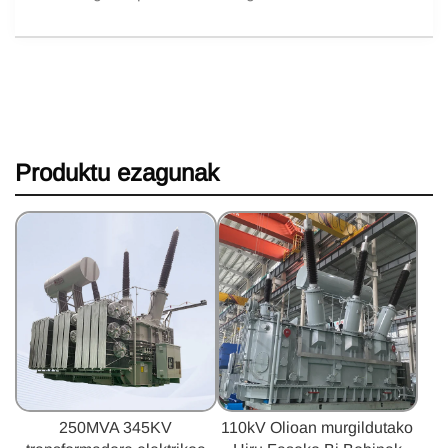
Produktu ezagunak
250MVA 345KV
110kV Olioan murgildutako