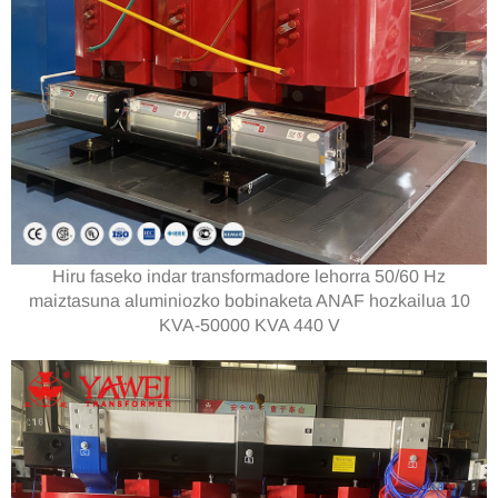
Hiru faseko indar transformadore lehorra 50/60 Hz
maiztasuna aluminiozko bobinaketa ANAF hozkailua 10
KVA-50000 KVA 440 V