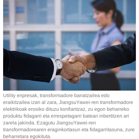
Utility enpresak, transformadore banatzailea edo
eraikitzailea izan al zara, JiangsuYawei-ren transformadore
elektrikoak erosiko dituzu konfiantzaz, zu egon beharreko
produktu fidagarri eta errespetagarri batean inbertitzen ari
zarela jakinda. Ezagutu JiangsuYawei-ren
transformadorearen eraginkortasun eta fidagarritasuna, zure
beharretara egokituta.