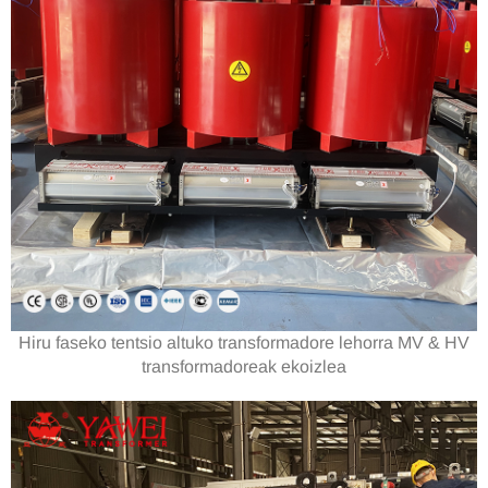
Hiru faseko tentsio altuko transformadore lehorra MV & HV
transformadoreak ekoizlea