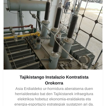
Tajikistango Instalazio Kontratista
Orokorra
Asia Erdialdeko ur-hornidura aberatsena duen
herrialdeetako bat den Tajikistanek infraegitura
elektrikoa hobetuz ekonomia-eraldaketa eta
energia-esportazio estrategiak sustatzen ari da.